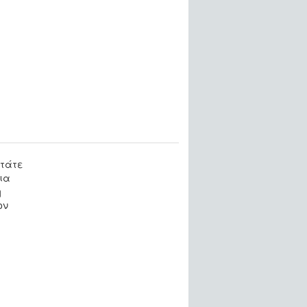
Σύνδεση
Εγγραφή
ητάτε
ια
η
ον