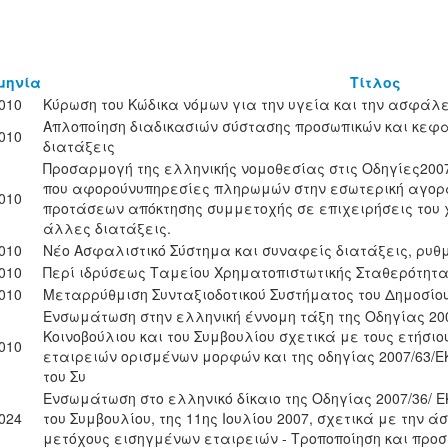
μηνία
Τίτλος
2010
Κύρωση του Κώδικα νόμων για την υγεία και την ασφά
Απλοποίηση διαδικασιών σύστασης προσωπικών και κεφ
2010
διατάξεις
Προσαρμογή της ελληνικής νομοθεσίας στις Οδηγίες2007/
που αφορούνυπηρεσίες πληρωμών στην εσωτερική αγορά
2010
προτάσεων απόκτησης συμμετοχής σε επιχειρήσεις του 
άλλες διατάξεις.
2010
Νέο Ασφαλιστικό Σύστημα και συναφείς διατάξεις, ρυθμ
2010
Περί ιδρύσεως Ταμείου Χρηματοπιστωτικής Σταθερότητα
2010
Μεταρρύθμιση Συνταξιοδοτικού Συστήματος του Δημοσίου
Ενσωμάτωση στην ελληνική έννομη τάξη της Οδηγίας 200
Κοινοβούλιου και του Συμβουλίου σχετικά με τους ετήσι
2010
εταιρειών ορισμένων μορφών και της οδηγίας 2007/63/Ε
του Συ
Ενσωμάτωση στο ελληνικό δίκαιο της Οδηγίας 2007/36/ Ε
2024
του Συμβουλίου, της 11ης Ιουλίου 2007, σχετικά με την
μετόχους εισηγμένων εταιρειών - Τροποποίηση και προσ