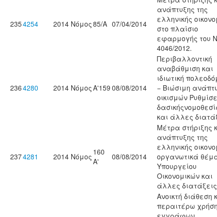
ανάπτυξης της
ελληνικής οικονο
235
4254
2014
Νόμος
85/Α
07/04/2014
στο πλαίσιο
εφαρμογής του Ν
4046/2012.
Περιβαλλοντική
αναβάθμιση και
ιδιωτική πολεοδό
236
4280
2014
Νόμος
Α'159
08/08/2014
− Βιώσιμη ανάπτ
οικισμών Ρυθμίσε
δασικήςνομοθεσί
και άλλες διατάξ
Μέτρα στήριξης 
ανάπτυξης της
ελληνικής οικονο
160
237
4281
2014
Νόμος
08/08/2014
οργανωτικά θέμ
Α'
Υπουργείου
Οικονομικών και
άλλες διατάξεις
Ανοικτή διάθεση 
περαιτέρω χρήσ
εγγράφων,