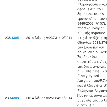
πληροφοριών και
δεδομένων του
δημόσιου τομέα,
τροποποίηση του ν
3448/2006 (Α΄ 57),
προσαρμογήτης
εθνικής νομοθεσ
238
4305
2014
Νόμος
Α/237
31/10/2014
στις διατάξεις τ
Οδηγίας 2013/37/
του Ευρωπαϊκού
Κοινοβουλίου και
Συμβουλίου,
περαιτέρω ενίσχ
της διαφάνειας,
ρυθμίσεις θεμάτ
Εισαγωγικού
ΔιαγωνισμούΕ.Σ.Δ
και άλλες διατάξ
Eλληνικά Λογιστ
Πρότυπα, συναφε
239
4308
2014
Νόμος
Α/251
24/11/2014
ρυθμίσειςκαι άλ
διατάξεις.