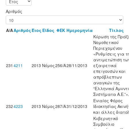
Αριθμός
Α/Α
Αριθμός
Έτος
Είδος
ΦΕΚ
Ημερομηνία
Τίτλος
Κύρωση της Πράξ
Νομοθετικού
Περιεχομένου
«Ρυθμίσεις για τ
αντιμετώπιση τω
231
4211
2013
Νόμος
256/Α
28/11/2013
εξαιρετικά
επειγουσών και
απρόβλεπτων
αναγκών της
“Ελληνικά Αμυντ
Συστήματα Α.Ε.”»
Ενιαίος Φόρος
232
4223
2013
Νόμος
287/Α
31/12/2013
Ιδιοκτησίας Ακιν
και άλλες διατάξ
Κυβερνητικό
Συμβούλιο