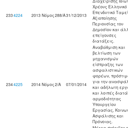
Διαχείρισης Ιδιω
Χρέους Ελληνικό
Επενδυτικό Ταμε
233
4224
2013
Νόμος
288/A
31/12/2013
Αξιοποίησης
Περιουσίας του
Δημοσίου και άλ
επείγουσες
διατάξεις.
Αναβάθμιση και
βελτίωση των
μηχανισμών
είσπραξης των
ασφαλιστικών
φορέων, πρόστι
για την ανασφάλ
234
4225
2014
Νόμος
2/Α
07/01/2014
και αδήλωτη εργ
και λοιπές διατά
αρμοδιότητας
Υπουργείου
Εργασίας, Κοινω
Ασφάλισης και
Πρόνοιας.
Μέτρα στήριξης 