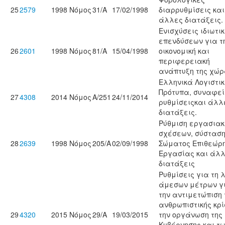
25
2579
1998
Νόμος
31/Α
17/02/1998
διαρρυθμίσεις και
άλλες διατάξεις.
Ενισχύσεις ιδιωτι
επενδύσεων για τ
26
2601
1998
Νόμος
81/Α
15/04/1998
οικονομική και
περιφερειακή
ανάπτυξη της χώρ
Eλληνικά Λογιστι
Πρότυπα, συναφεί
27
4308
2014
Νόμος
Α/251
24/11/2014
ρυθμίσειςκαι άλλ
διατάξεις.
Ρύθμιση εργασια
σχέσεων, σύστασ
28
2639
1998
Νόμος
205/Α
02/09/1998
Σώματος Επιθεώρ
Εργασίας και άλ
διατάξεις
Ρυθμίσεις για τη 
άμεσων μέτρων γ
την αντιμετώπιση 
ανθρωπιστικής κρί
29
4320
2015
Νόμος
29/A
19/03/2015
την οργάνωση της
Κυβέρνησης και τ