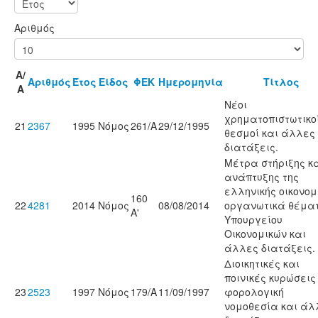
Αριθμός
Α/
Αριθμός
Έτος
Είδος
ΦΕΚ
Ημερομηνία
Τίτλος
Α
Νέοι
χρηματοπιστωτικο
21
2367
1995
Νόμος
261/Α
29/12/1995
θεσμοί και άλλες
διατάξεις.
Μέτρα στήριξης κ
ανάπτυξης της
ελληνικής οικονομ
160
22
4281
2014
Νόμος
08/08/2014
οργανωτικά θέμα
Α'
Υπουργείου
Οικονομικών και
άλλες διατάξεις.
Διοικητικές και
ποινικές κυρώσεις
23
2523
1997
Νόμος
179/Α
11/09/1997
φορολογική
νομοθεσία και άλ