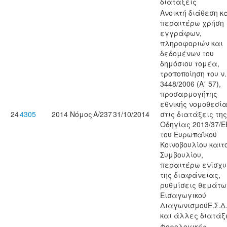
διατάξεις
Ανοικτή διάθεση κ
περαιτέρω χρήση
εγγράφων,
πληροφοριών και
δεδομένων του
δημόσιου τομέα,
τροποποίηση του ν.
3448/2006 (Α΄ 57),
προσαρμογήτης
εθνικής νομοθεσί
24
4305
2014
Νόμος
Α/237
31/10/2014
στις διατάξεις της
Οδηγίας 2013/37/Ε
του Ευρωπαϊκού
Κοινοβουλίου καιτ
Συμβουλίου,
περαιτέρω ενίσχυ
της διαφάνειας,
ρυθμίσεις θεμάτω
Εισαγωγικού
ΔιαγωνισμούΕ.Σ.Δ.
και άλλες διατάξε
Φορολογικές