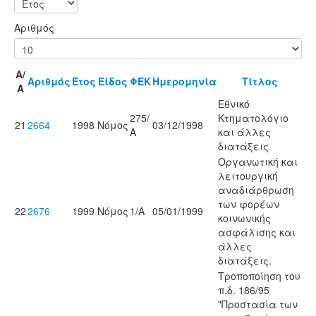
Αριθμός
Α/
Αριθμός
Έτος
Είδος
ΦΕΚ
Ημερομηνία
Τίτλος
Α
Εθνικό
275/
Κτηματολόγιο
21
2664
1998
Νόμος
03/12/1998
Α
και άλλες
διατάξεις
Οργανωτική και
λειτουργική
αναδιάρθρωση
των φορέων
22
2676
1999
Νόμος
1/Α
05/01/1999
κοινωνικής
ασφάλισης και
άλλες
διατάξεις.
Tροποποίηση του
π.δ. 186/95
"Προστασία των