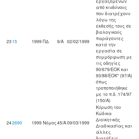
εργαζομένων
από κινδύνους
που διατρέχουν
λόγω της
έκθεσής τους σε
βιολογικούς
παράγοντες
23
15
1999
ΠΔ
9/Α
02/02/1999
κατά την
εργασία σε
συμμόρφωση με
τις οδηγίες
90/679/EOK και
93/88/EOK" (97/A)
όπως
τροποποιήθηκε
με το π.δ. 174/97
(150/Α)
Κύρωση του
Κώδικα
Διοικητικής
24
2690
1999
Νόμος
45/Α
09/03/1999
Διαδικασίας και
άλλες
διατάξεις