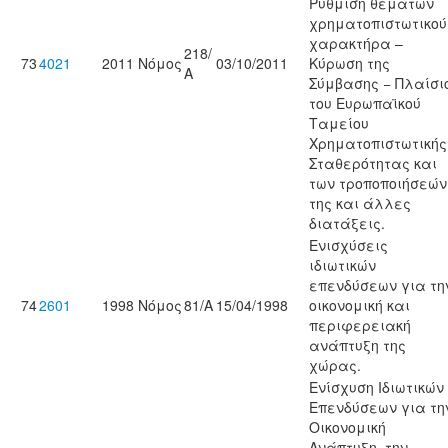
Ρύθμιση θεμάτων
χρηματοπιστωτικού
χαρακτήρα –
218/
73
4021
2011
Νόμος
03/10/2011
Κύρωση της
Α
Σύμβασης − Πλαίσι
του Ευρωπαϊκού
Ταμείου
Χρηματοπιστωτικής
Σταθερότητας και
των τροποποιήσεών
της και άλλες
διατάξεις.
Ενισχύσεις
ιδιωτικών
επενδύσεων για τη
74
2601
1998
Νόμος
81/Α
15/04/1998
οικονομική και
περιφερειακή
ανάπτυξη της
χώρας.
Ενίσχυση Ιδιωτικών
Επενδύσεων για τη
Οικονομική
Ανάπτυξη, την