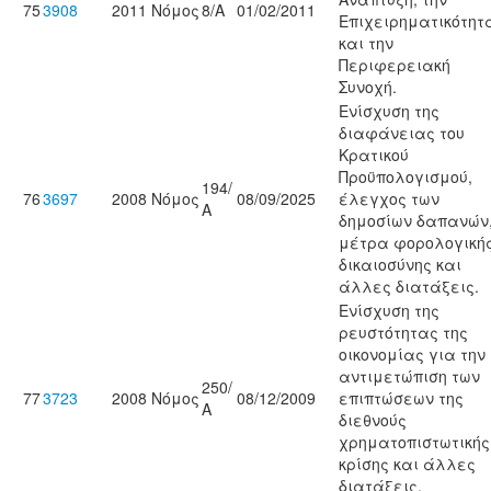
75
3908
2011
Νόμος
8/Α
01/02/2011
Επιχειρηματικότητ
και την
Περιφερειακή
Συνοχή.
Ενίσχυση της
διαφάνειας του
Κρατικού
Προϋπολογισμού,
194/
76
3697
2008
Νόμος
08/09/2025
έλεγχος των
Α
δημοσίων δαπανών
μέτρα φορολογική
δικαιοσύνης και
άλλες διατάξεις.
Ενίσχυση της
ρευστότητας της
οικονομίας για την
αντιμετώπιση των
250/
77
3723
2008
Νόμος
08/12/2009
επιπτώσεων της
Α
διεθνούς
χρηματοπιστωτικής
κρίσης και άλλες
διατάξεις.