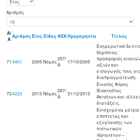
Αριθμός
Α/
Αριθμός
Έτος
Είδος
ΦΕΚ
Ημερομηνία
Τίτλος
Α
Ενημερωτικό δελτί
δημόσιας
257/
προσφοράς κινητώ
71
3401
2005
Νόμος
17/10/2005
Α
αξιών και
εισαγωγής τους γι
διαπραγμάτευση.
Ενιαίος Φόρος
287/
Ιδιοκτησίας
72
4223
2013
Νόμος
31/12/2013
Α
Ακινήτων και άλλε
διατάξεις.
Ενισχυμένα μέτρα
εποπτείας και
εξυγίανσης των
πιστωτικών
ιδρυμάτων –