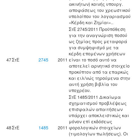
ακινήτων) κοινής υπουργ.
αποφάσεως του χρεωστικού
υπολοίπου του λογαριασμού
«Κέρδη και Ζημίαι»..
ΣτΕ 2745/2011 Προϋπόθεση
για την αναγνώριση ποσού
ως ζημίας προς μεταφορά
για συμψηφισμό με τα
κέρδη επομένων χρήσεων
47
ΣτΕ
2745
2011
είναι το ποσό αυτό να
αποτελεί αρνητικό στοιχείο
προκύπτον από τα επαρκώς
και ειλ/νώς τηρούμενα στην
αυτή χρήση βιβλία του
υποχρέου.
ΣτΕ 1485/2011 Δικαίωμα
σχηματισμού προβλέψεως
επισφαλών απαιτήσεων
υπάρχει αποκλειστικώς και
μόνον επί εκδόσεως
48
ΣτΕ
1485
2011
φορολογικών στοιχείων
(τιμολογίων πωλήσεως). Οι