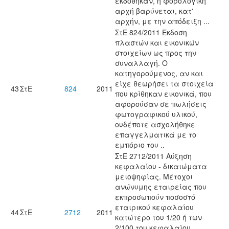
εκδόθηκαν, η φορολογική
αρχή βαρύνεται, κατ'
αρχήν, με την απόδειξη ...
ΣτΕ 824/2011 Έκδοση
πλαστών και εικονικών
στοιχείων ως προς την
συναλλαγή. Ο
κατηγορούμενος, αν και
είχε θεωρήσει τα στοιχεία
43
ΣτΕ
824
2011
που κρίθηκαν εικονικά, που
αφορούσαν σε πωλήσεις
φωτογραφικού υλικού,
ουδέποτε ασχολήθηκε
επαγγελματικά με το
εμπόριο του ..
ΣτΕ 2712/2011 Αύξηση
κεφαλαίου - δικαιώματα
μειοψηφίας. Μέτοχοι
ανώνυμης εταιρείας που
εκπροσωπούν ποσοστό
εταιρικού κεφαλαίου
44
ΣτΕ
2712
2011
κατώτερο του 1/20 ή των
2/100 του κεφαλαίου