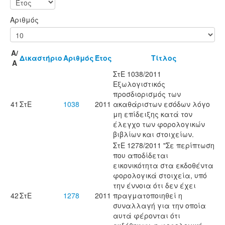
Αριθμός
Α/
Δικαστήριο
Αριθμός
Έτος
Τίτλος
Α
ΣτΕ 1038/2011
Εξωλογιστικός
προσδιορισμός των
41
ΣτΕ
1038
2011
ακαθάριστων εσόδων λόγο
μη επίδειξης κατά τον
έλεγχο των φορολογικών
βιβλίων και στοιχείων.
ΣτΕ 1278/2011 "Σε περίπτωση
που αποδίδεται
εικονικότητα στα εκδοθέντα
φορολογικά στοιχεία, υπό
την έννοια ότι δεν έχει
42
ΣτΕ
1278
2011
πραγματοποιηθεί η
συναλλαγή για την οποία
αυτά φέρονται ότι