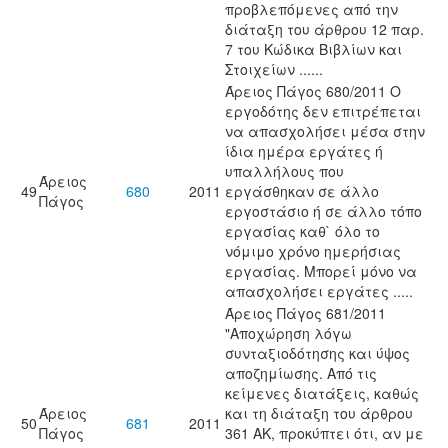
προβλεπόμενες από την
διάταξη του άρθρου 12 παρ.
7 του Κώδικα Βιβλίων και
Στοιχείων ......
Άρειος Πάγος 680/2011 Ο
εργοδότης δεν επιτρέπεται
να απασχολήσει μέσα στην
ίδια ημέρα εργάτες ή
υπαλλήλους που
Άρειος
49
680
2011
εργάσθηκαν σε άλλο
Πάγος
εργοστάσιο ή σε άλλο τόπο
εργασίας καθ` όλο το
νόμιμο χρόνο ημερήσιας
εργασίας. Μπορεί μόνο να
απασχολήσει εργάτες .....
Άρειος Πάγος 681/2011
"Αποχώρηση λόγω
συνταξιοδότησης και ύψος
αποζημίωσης. Από τις
κείμενες διατάξεις, καθώς
Άρειος
και τη διάταξη του άρθρου
50
681
2011
Πάγος
361 ΑΚ, προκύπτει ότι, αν με