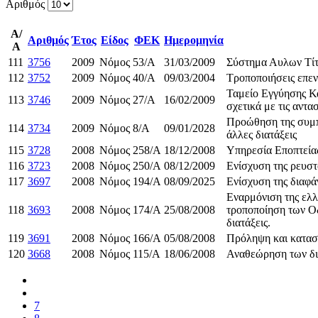
Αριθμός
Α/
Αριθμός
Έτος
Είδος
ΦΕΚ
Ημερομηνία
Α
111
3756
2009
Νόμος
53/Α
31/03/2009
Σύστημα Αυλων Τίτλ
112
3752
2009
Νόμος
40/Α
09/03/2004
Τροποποιήσεις επεν
Ταμείο Εγγύησης Κ
113
3746
2009
Νόμος
27/Α
16/02/2009
σχετικά με τις αντασ
Προώθηση της συμπ
114
3734
2009
Νόμος
8/Α
09/01/2028
άλλες διατάξεις
115
3728
2008
Νόμος
258/A
18/12/2008
Υπηρεσία Εποπτείας
116
3723
2008
Νόμος
250/Α
08/12/2009
Ενίσχυση της ρευστό
117
3697
2008
Νόμος
194/Α
08/09/2025
Ενίσχυση της διαφά
Εναρμόνιση της ελλ
118
3693
2008
Νόμος
174/Α
25/08/2008
τροποποίηση των Ο
διατάξεις.
119
3691
2008
Νόμος
166/Α
05/08/2008
Πρόληψη και καταστ
120
3668
2008
Νόμος
115/Α
18/06/2008
Αναθεώρηση των δια
7