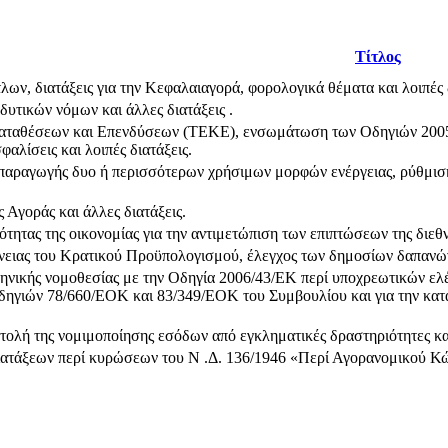
Τίτλος
ων, διατάξεις για την Κεφαλαιαγορά, φορολογικά θέματα και λοιπές δ
δυτικών νόμων και άλλες διατάξεις .
αταθέσεων και Επενδύσεων (ΤΕΚΕ), ενσωμάτωση των Οδηγιών 2005/
φαλίσεις και λοιπές διατάξεις.
αραγωγής δυο ή περισσότερων χρήσιμων μορφών ενέργειας, ρύθμισ
 Αγοράς και άλλες διατάξεις.
τητας της οικονομίας για την αντιμετώπιση των επιπτώσεων της διεθν
νειας του Κρατικού Προϋπολογισμού, έλεγχος των δημοσίων δαπανών,
ηνικής νομοθεσίας με την Οδηγία 2006/43/ΕΚ περί υποχρεωτικών ελ
δηγιών 78/660/ΕΟΚ και 83/349/ΕΟΚ του Συμβουλίου και για την κατ
ολή της νομιμοποίησης εσόδων από εγκληματικές δραστηριότητες και 
τάξεων περί κυρώσεων του N .Δ. 136/1946 «Περί Αγορανομικού Κώδ