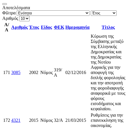
Αποτελέσματα
Φίλτρα
Αριθμός
Α/
Αριθμός
Έτος
Είδος
ΦΕΚ
Ημερομηνία
Τίτλος
Α
Κύρωση της
Σύμβασης μεταξύ
της Ελληνικής
Δημοκρατίας και
της Δημοκρατίας
της Νοτίου
Αφρικής για την
319/
171
3085
2002
Νόμος
02/12/2016
αποφυγή της
Α
διπλής φορολογίας
και την αποτροπή
της φοροδιαφυγής
αναφορικά με τους
φόρους
εισοδήματος και
κεφαλαίου.
Ρυθμίσεις για την
172
4321
2015
Νόμος
32/Α
21/03/2015
επανεκκίνηση της
οικονομίας.