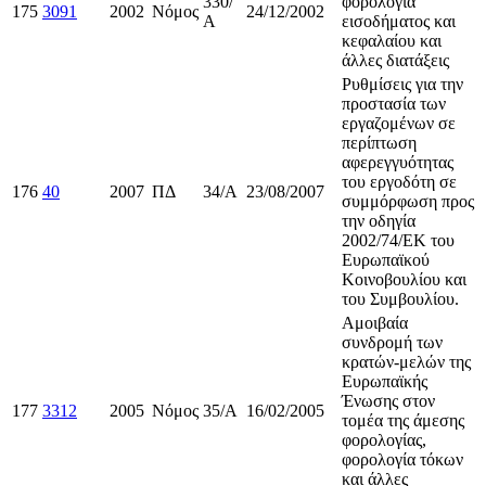
330/
φορολογία
175
3091
2002
Νόμος
24/12/2002
Α
εισοδήματος και
κεφαλαίου και
άλλες διατάξεις
Ρυθμίσεις για την
προστασία των
εργαζομένων σε
περίπτωση
αφερεγγυότητας
του εργοδότη σε
176
40
2007
ΠΔ
34/Α
23/08/2007
συμμόρφωση προς
την οδηγία
2002/74/ΕΚ του
Ευρωπαϊκού
Κοινοβουλίου και
του Συμβουλίου.
Αμοιβαία
συνδρομή των
κρατών-μελών της
Ευρωπαϊκής
Ένωσης στον
177
3312
2005
Νόμος
35/Α
16/02/2005
τομέα της άμεσης
φορολογίας,
φορολογία τόκων
και άλλες