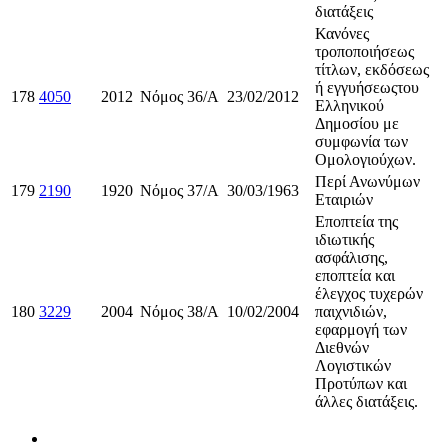
διατάξεις
Κανόνες
τροποποιήσεως
τίτλων, εκδόσεως
ή εγγυήσεωςτου
178
4050
2012
Νόμος
36/Α
23/02/2012
Ελληνικού
Δημοσίου με
συμφωνία των
Ομολογιούχων.
Περί Ανωνύμων
179
2190
1920
Νόμος
37/Α
30/03/1963
Εταιριών
Εποπτεία της
ιδιωτικής
ασφάλισης,
εποπτεία και
έλεγχος τυχερών
180
3229
2004
Νόμος
38/Α
10/02/2004
παιχνιδιών,
εφαρμογή των
Διεθνών
Λογιστικών
Προτύπων και
άλλες διατάξεις.