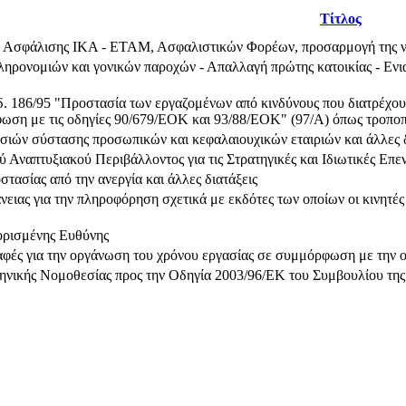
Τίτλος
Ασφάλισης ΙΚΑ - ΕΤΑΜ, Ασφαλιστικών Φορέων, προσαρμογή της νομο
ηρονομιών και γονικών παροχών - Απαλλαγή πρώτης κατοικίας - Ενια
. 186/95 "Προστασία των εργαζομένων από κινδύνους που διατρέχουν
ωση με τις οδηγίες 90/679/EOK και 93/88/EOK" (97/A) όπως τροποπο
σιών σύστασης προσωπικών και κεφαλαιουχικών εταιριών και άλλες δ
Αναπτυξιακού Περιβάλλοντος για τις Στρατηγικές και Ιδιωτικές Επενδ
τασίας από την ανεργία και άλλες διατάξεις
ειας για την πληροφόρηση σχετικά με εκδότες των οποίων οι κινητέ
ορισμένης Ευθύνης
αφές για την οργάνωση του χρόνου εργασίας σε συμμόρφωση με την 
ηνικής Νομοθεσίας προς την Οδηγία 2003/96/ΕΚ του Συμβουλίου τη