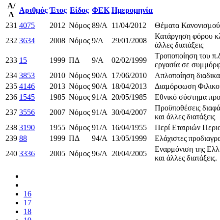
Α/
Αριθμός
Έτος
Είδος
ΦΕΚ
Ημερομηνία
Α
231
4075
2012
Νόμος
89/Α
11/04/2012
Θέματα Κανονισμού 
Κατάργηση φόρου κλ
232
3634
2008
Νόμος
9/Α
29/01/2008
άλλες διατάξεις
Tροποποίηση του π.δ
233
15
1999
ΠΔ
9/Α
02/02/1999
εργασία σε συμμόρφ
234
3853
2010
Νόμος
90/Α
17/06/2010
Απλοποίηση διαδικα
235
4146
2013
Νόμος
90/Α
18/04/2013
Διαμόρφωση Φιλικού 
236
1545
1985
Νόμος
91/Α
20/05/1985
Εθνικό σύστημα προσ
Προϋποθέσεις διαφάν
237
3556
2007
Νόμος
91/Α
30/04/2007
και άλλες διατάξεις
238
3190
1955
Νόμος
91/Α
16/04/1955
Περί Εταιριών Περι
239
88
1999
ΠΔ
94/Α
13/05/1999
Ελάχιστες προδιαγρ
Εναρμόνιση της Ελλ
240
3336
2005
Νόμος
96/Α
20/04/2005
και άλλες διατάξεις.
16
17
18