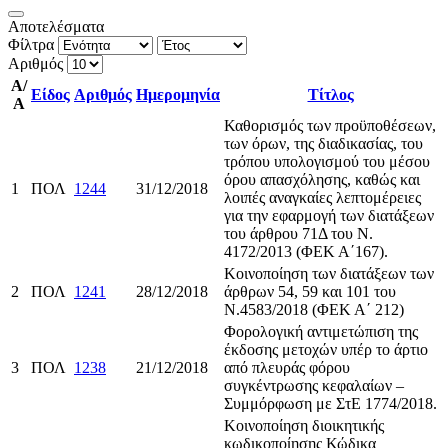
Αποτελέσματα
Φίλτρα
Αριθμός
Α/
Είδος
Αριθμός
Ημερομηνία
Τίτλος
Α
Καθορισμός των προϋποθέσεων,
των όρων, της διαδικασίας, του
τρόπου υπολογισμού του μέσου
όρου απασχόλησης, καθώς και
1
ΠΟΛ
1244
31/12/2018
λοιπές αναγκαίες λεπτομέρειες
για την εφαρμογή των διατάξεων
του άρθρου 71Δ του Ν.
4172/2013 (ΦΕΚ Α΄167).
Κοινοποίηση των διατάξεων των
2
ΠΟΛ
1241
28/12/2018
άρθρων 54, 59 και 101 του
Ν.4583/2018 (ΦΕΚ Α΄ 212)
Φορολογική αντιμετώπιση της
έκδοσης μετοχών υπέρ το άρτιο
3
ΠΟΛ
1238
21/12/2018
από πλευράς φόρου
συγκέντρωσης κεφαλαίων –
Συμμόρφωση με ΣτΕ 1774/2018.
Κοινοποίηση διοικητικής
κωδικοποίησης Κώδικα