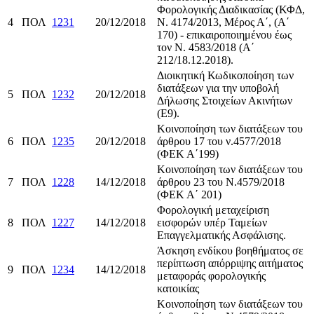
Φορολογικής Διαδικασίας (ΚΦΔ,
4
ΠΟΛ
1231
20/12/2018
Ν. 4174/2013, Μέρος Α΄, (Α΄
170) - επικαιροποιημένου έως
τον Ν. 4583/2018 (Α΄
212/18.12.2018).
Διοικητική Κωδικοποίηση των
διατάξεων για την υποβολή
5
ΠΟΛ
1232
20/12/2018
Δήλωσης Στοιχείων Ακινήτων
(Ε9).
Κοινοποίηση των διατάξεων του
6
ΠΟΛ
1235
20/12/2018
άρθρου 17 του ν.4577/2018
(ΦΕΚ Α΄199)
Κοινοποίηση των διατάξεων του
7
ΠΟΛ
1228
14/12/2018
άρθρου 23 του Ν.4579/2018
(ΦΕΚ Α΄ 201)
Φορολογική μεταχείριση
8
ΠΟΛ
1227
14/12/2018
εισφορών υπέρ Ταμείων
Επαγγελματικής Ασφάλισης.
Άσκηση ενδίκου βοηθήματος σε
περίπτωση απόρριψης αιτήματος
9
ΠΟΛ
1234
14/12/2018
μεταφοράς φορολογικής
κατοικίας
Κοινοποίηση των διατάξεων του