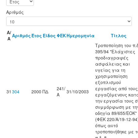
Αριθμός
Α/
Αριθμός
Έτος
Είδος
ΦΕΚ
Ημερομηνία
Τίτλος
Α
Τροποποίηση του π.δ
395/94 "Eλάχιστες
προδιαγραφές
ασφάλειας και
υγείας για τη
χρησιμοποίηση
εξοπλισμού
241/
εργασίας από τους
31
304
2000
ΠΔ
31/10/2003
Α
εργαζόμενους κατ
την εργασία τους 
συμμόρφωση με τη
οδηγία 89/655/EOK"
(ΦEK 220/A/19-12-94
όπως αυτό
τροποποιήθηκε με τ
π.δ. 8