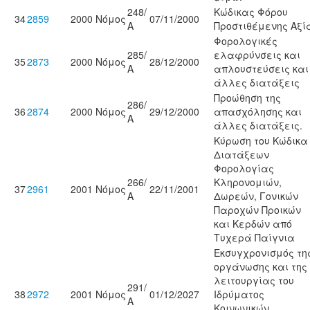
248/
Κώδικας Φόρου
34
2859
2000
Νόμος
07/11/2000
Α
Προστιθέμενης Αξί
Φορολογικές
285/
ελαφρύνσεις και
35
2873
2000
Νόμος
28/12/2000
Α
απλουστεύσεις και
άλλες διατάξεις
Προώθηση της
286/
36
2874
2000
Νόμος
29/12/2000
απασχόλησης και
Α
άλλες διατάξεις.
Κύρωση του Κώδικα
Διατάξεων
Φορολογίας
266/
Κληρονομιών,
37
2961
2001
Νόμος
22/11/2001
Α
Δωρεών, Γονικών
Παροχών Προικών
και Κερδών από
Τυχερά Παίγνια
Εκσυγχρονισμός τη
οργάνωσης και της
λειτουργίας του
291/
38
2972
2001
Νόμος
01/12/2027
Ιδρύματος
Α
Κοινωνικών