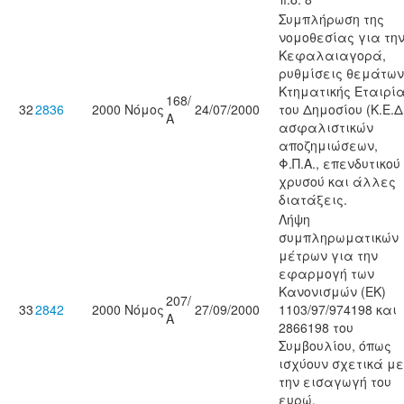
Συμπλήρωση της
νομοθεσίας για τη
Κεφαλαιαγορά,
ρυθμίσεις θεμάτων
Κτηματικής Εταιρί
168/
32
2836
2000
Νόμος
24/07/2000
του Δημοσίου (Κ.Ε.Δ.
Α
ασφαλιστικών
αποζημιώσεων,
Φ.Π.Α., επενδυτικού
χρυσού και άλλες
διατάξεις.
Λήψη
συμπληρωματικών
μέτρων για την
εφαρμογή των
Κανονισμών (ΕΚ)
207/
33
2842
2000
Νόμος
27/09/2000
1103/97/974198 και
Α
2866198 του
Συμβουλίου, όπως
ισχύoυν σχετικά με
την εισαγωγή του
ευρώ.