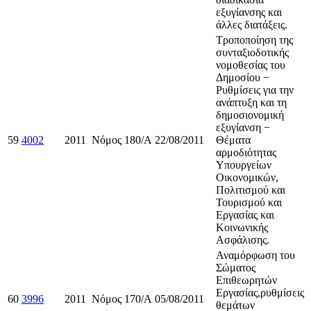
εξυγίανσης και
άλλες διατάξεις.
Τροποποίηση της
συνταξιοδοτικής
νομοθεσίας του
Δημοσίου −
Ρυθμίσεις για την
ανάπτυξη και τη
δημοσιονομική
εξυγίανση −
59
4002
2011
Νόμος
180/Α
22/08/2011
Θέματα
αρμοδιότητας
Υπουργείων
Οικονομικών,
Πολιτισμού και
Τουρισμού και
Εργασίας και
Κοινωνικής
Ασφάλισης.
Αναμόρφωση του
Σώματος
Επιθεωρητών
Εργασίας,ρυθμίσεις
60
3996
2011
Νόμος
170/A
05/08/2011
θεμάτων