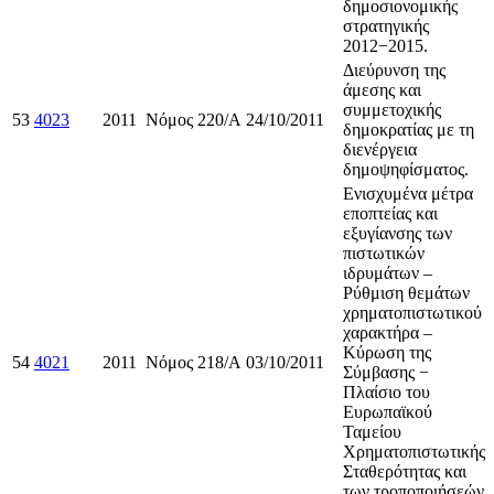
δημοσιονομικής
στρατηγικής
2012−2015.
Διεύρυνση της
άμεσης και
συμμετοχικής
53
4023
2011
Νόμος
220/Α
24/10/2011
δημοκρατίας με τη
διενέργεια
δημοψηφίσματος.
Ενισχυμένα μέτρα
εποπτείας και
εξυγίανσης των
πιστωτικών
ιδρυμάτων –
Ρύθμιση θεμάτων
χρηματοπιστωτικού
χαρακτήρα –
Κύρωση της
54
4021
2011
Νόμος
218/Α
03/10/2011
Σύμβασης −
Πλαίσιο του
Ευρωπαϊκού
Ταμείου
Χρηματοπιστωτικής
Σταθερότητας και
των τροποποιήσεών