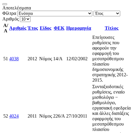
Αποτελέσματα
Φίλτρα
Αριθμός
Α/
Αριθμός
Έτος
Είδος
ΦΕΚ
Ημερομηνία
Τίτλος
Α
Επείγουσες
ρυθμίσεις που
αφορούν την
εφαρμογή του
51
4038
2012
Νόμος
14/Α
12/02/2002
μεσοπρόθεσμου
πλαισίου
δημοσιονομικής
στρατηγικής 2012-
2015.
Συνταξιοδοτικές
ρυθμίσεις, ενιαίο
μισθολόγιο −
βαθμολόγιο,
εργασιακή εφεδρεία
και άλλες διατάξεις
52
4024
2011
Νόμος
226/A
27/10/2011
εφαρμογής του
μεσοπρόθεσμου
πλαισίου