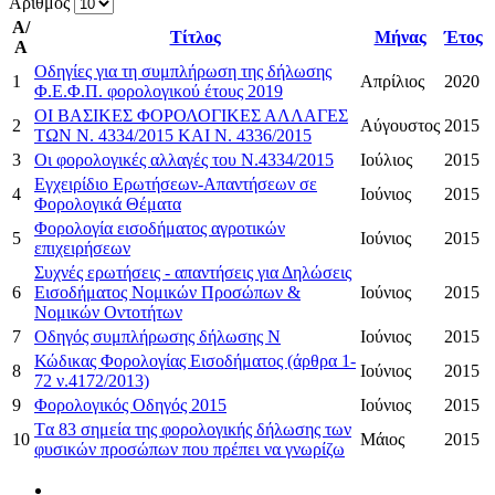
Αριθμός
Α/
Τίτλος
Μήνας
Έτος
Α
Οδηγίες για τη συμπλήρωση της δήλωσης
1
Απρίλιος
2020
Φ.Ε.Φ.Π. φορολογικού έτους 2019
ΟΙ ΒΑΣΙΚΕΣ ΦΟΡΟΛΟΓΙΚΕΣ ΑΛΛΑΓΕΣ
2
Αύγουστος
2015
ΤΩΝ Ν. 4334/2015 ΚΑΙ Ν. 4336/2015
3
Οι φορολογικές αλλαγές του Ν.4334/2015
Ιούλιος
2015
Εγχειρίδιο Ερωτήσεων-Απαντήσεων σε
4
Ιούνιος
2015
Φορολογικά Θέματα
Φορολογία εισοδήματος αγροτικών
5
Ιούνιος
2015
επιχειρήσεων
Συχνές ερωτήσεις - απαντήσεις για Δηλώσεις
6
Εισοδήματος Νομικών Προσώπων &
Ιούνιος
2015
Νομικών Οντοτήτων
7
Οδηγός συμπλήρωσης δήλωσης Ν
Ιούνιος
2015
Κώδικας Φορολογίας Εισοδήματος (άρθρα 1-
8
Ιούνιος
2015
72 ν.4172/2013)
9
Φορολογικός Οδηγός 2015
Ιούνιος
2015
Tα 83 σημεία της φορολογικής δήλωσης των
10
Μάιος
2015
φυσικών προσώπων που πρέπει να γνωρίζω